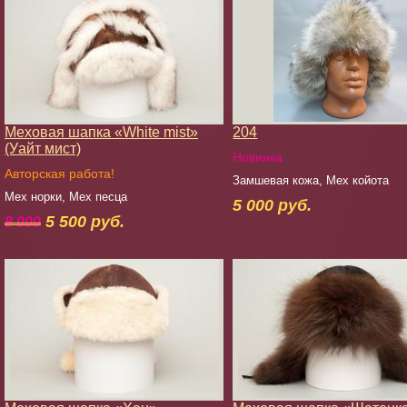
Меховая шапка «White mist»
204
(Уайт мист)
Новинка
Авторская работа!
Замшевая кожа, Мех койота
Мех норки, Мех песца
5 000 руб.
5 500 руб.
8 000