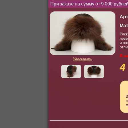
При заказе на сумму от 9 000 рубл
Арт
Мат
Роск
неве
и ва
отли
В н
Увеличить
4
В
ж
м