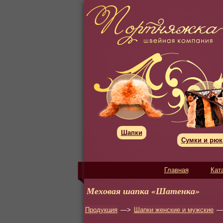
Шапки
Сумки и рюк
Главная
Кат
Меховая шапка «Шатенка»
Продукция
—>
Шапки женские и мужские
—