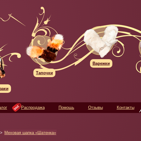
Варежки
Тапочки
заки
алог
Распродажа
Помощь
Отзывы
Контакты
>
Меховая шапка «Шатенка»