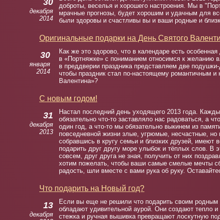
30
доброты, веселья и хорошего настроения. Мы в "Пор
декабря
мрачные прогнозы, будет хорошим и удачным для все
2014
были здоровы и счастливы вы и ваши родные и близк
Оригинальные подарки на День Святого Валент
Как же это здорово, что в календаре есть особенная
30
в «Портняжке» с пониманием относимся к желанию в
января
в преддверии праздника представляем две подушки
2014
чтобы праздник стал по-настоящему романтичным и 
Валентина»?
C новым годом!
Настал последний день уходящего 2013 года. Каждый 
31
обязательно что-то заставляло нас радоваться, а чт
декабря
один год, а что-то мы обязательно выкинем из памят
2013
повседневной жизни злые, угрюмые, несчастные, но 
собравшись в кругу семьи и близких друзей, имеют в
подарить друг другу море улыбок и тёплых слов. В э
совсем, друг друга не зная, получить от них поздра
хотим пожелать, чтобы ваши самые смелые мечты сбы
радость, шли вместе с вами рука об руку. Оставайте
Что подарить на Новый год?
Если вы еще не решили что подарить своим родным 
13
обладают удивительной аурой. Они создают тепло и 
декабря
стежка и ручная вышивка превращают лоскутную по