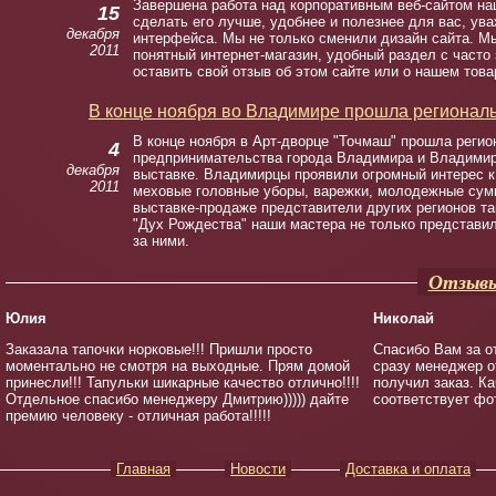
Завершена работа над корпоративным веб-сайтом на
15
сделать его лучше, удобнее и полезнее для вас, у
декабря
интерфейса. Мы не только сменили дизайн сайта. М
2011
понятный интернет-магазин, удобный раздел с часто
оставить свой отзыв об этом сайте или о нашем това
В конце ноября во Владимире прошла региональ
В конце ноября в Арт-дворце "Точмаш" прошла регио
4
предпринимательства города Владимира и Владимирс
декабря
выставке. Владимирцы проявили огромный интерес к
2011
меховые головные уборы, варежки, молодежные сумк
выставке-продаже представители других регионов т
"Дух Рождества" наши мастера не только представи
за ними.
Отзывы
Юлия
Николай
Заказала тапочки норковые!!! Пришли просто
Спасибо Вам за о
моментально не смотря на выходные. Прям домой
сразу менеджер о
принесли!!! Тапульки шикарные качество отлично!!!!
получил заказ. К
Отдельное спасибо менеджеру Дмитрию))))) дайте
соответствует фо
премию человеку - отличная работа!!!!!
Главная
Новости
Доставка и оплата