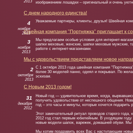
2013
изображением лошадки – оригинальный и очень уютн
С днем народного единства!
Уважаемые партнеры, клиенты, друзья! Швейная комп
4
ноября
Швейная компания "Портняжка" приглашает к со
2013
Мы предлагаем особые условия для интернет-магаз
3
шапки меховые, женские, шапки меховые мужские, та
ноября
работе с интернет-магазинами.
2013
Мы с удовольствием представляем новое напра
С 1 октября 2013 года швейная компания "Портняжка
2
более 30 моделей панно, одеял и покрывал. По жел
октября
эскизам.
2013
С Новым 2013 годом!
Новый год — удивительное время, когда, вырвавшись
31
получить удовольствие от неспешного общения. Нов
декабря
год – это часы и минуты, которые хочется подарит
2012
Этот замечательный ритуал проводов старого года, 
2012 год стал первым юбилейным. В уходящем году
новые модели шапок, варежек, домашней обуви. Мы в
Мы хотим поздравить всех Вас с наступающим новым