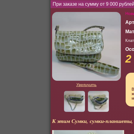
При заказе на сумму от 9 000 рубл
Нов
Арт
Мат
Клат
Осо
2
Увеличить
В
ж
м
К этим Сумки, сумки-планшеты,