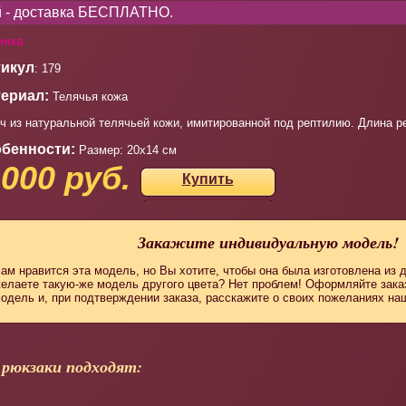
ей - доставка БЕСПЛАТНО.
инка
икул
: 179
ериал:
Телячья кожа
ч из натуральной телячьей кожи, имитированной под рептилию. Длина 
бенности:
Размер: 20х14 см
 000 руб.
Купить
Закажите индивидуальную модель!
ам нравится эта модель, но Вы хотите, чтобы она была изготовлена из 
елаете такую-же модель другого цвета? Нет проблем! Оформляйте зак
одель и, при подтверждении заказа, расскажите о своих пожеланиях н
 рюкзаки подходят: