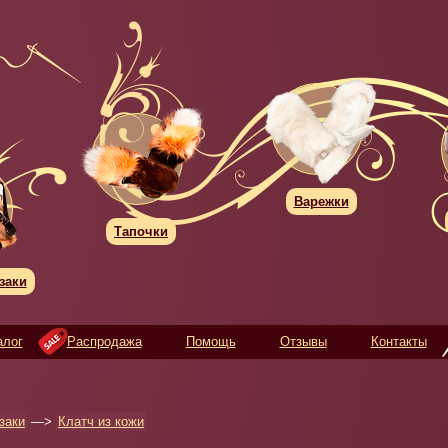
Варежки
Тапочки
заки
алог
Распродажа
Помощь
Отзывы
Контакты
заки
—>
Клатч из кожи