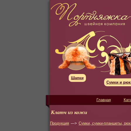
Шапки
Сумки и рюк
Главная
Кат
Клатч из кожи
Продукция
—>
Сумки, сумки-планшеты, рюк