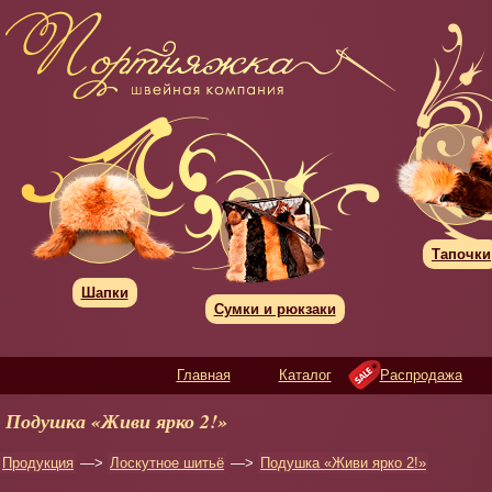
Тапочки
Шапки
Сумки и рюкзаки
Главная
Каталог
Распродажа
Подушка «Живи ярко 2!»
Продукция
—>
Лоскутное шитьё
—>
Подушка «Живи ярко 2!»