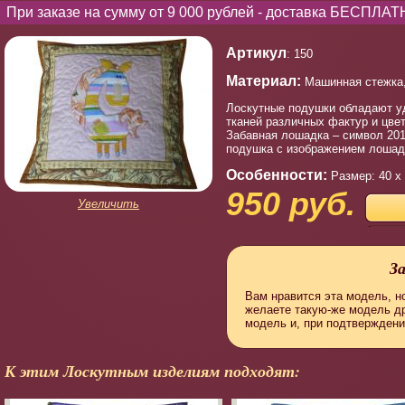
При заказе на сумму от 9 000 рублей - доставка БЕСПЛАТ
Артикул
: 150
Материал:
Машинная стежка, 
Лоскутные подушки обладают уд
тканей различных фактур и цве
Забавная лошадка – символ 201
подушка с изображением лошадк
Особенности:
Размер: 40 х
950 руб.
Увеличить
З
Вам нравится эта модель, но
желаете такую-же модель д
модель и, при подтверждени
К этим Лоскутным изделиям подходят: