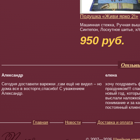
Подушка «Живи ярко 2!»
Машинная стежка, Ручная выш
Синтепон, Лоскутное шитье, х/
950 руб.
Отзывы
Александр
елена
Сегодня доставили варежки ,сам ещё не видел – но
хочу поздравить 
дома все в восторге,спасибо! С уважением
праздником!!! спа
Александр.
новый год, котор
выслали наложкой
понимание и за к
постоянный клиен
Главная
Новости
Доставка и оплата
© 2007—2026
Швейная комп