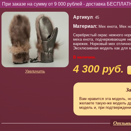
При заказе на сумму от 9 000 рублей - доставка БЕСПЛАТ
Артикул
: 45
Материал:
Мех енота, Мех но
Серебристый окрас нежного норк
меха енота, подчеркивающие не
варежек. Норковый мех отлично 
Эксклюзивная модель как для м
В наличии.
4 300 руб.
Увеличить
З
Вам нравится эта модель, но
желаете такую-же модель д
модель и, при подтверждени
Отзывы