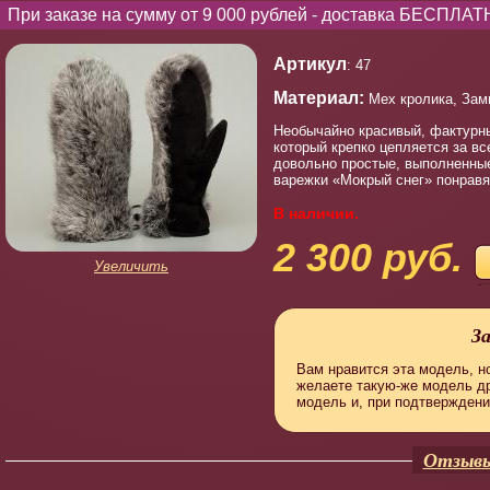
При заказе на сумму от 9 000 рублей - доставка БЕСПЛАТ
Артикул
: 47
Материал:
Мех кролика, Зам
Необычайно красивый, фактурны
который крепко цепляется за вс
довольно простые, выполненные
варежки «Мокрый снег» понрав
В наличии.
2 300 руб.
Увеличить
З
Вам нравится эта модель, но
желаете такую-же модель д
модель и, при подтверждени
Отзывы