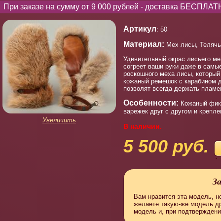
При заказе на сумму от 9 000 рублей - доставка БЕСПЛАТ
Артикул
: 50
Материал:
Мех лисы, Телячь
Удивительный окрас лисьего ме
согреет ваши руки даже в самы
роскошного меха лисы, который
кожаный ремешок с карабином 
позволят всегда держать пламе
Особенности:
Кожаный фикс
варежек друг с другом и крепле
Увеличить
В наличии.
5 500 руб.
З
Вам нравится эта модель, но
желаете такую-же модель д
модель и, при подтверждени