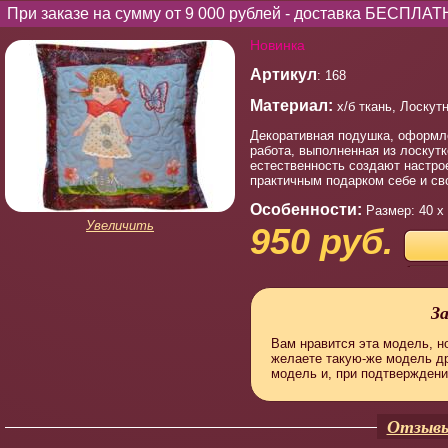
При заказе на сумму от 9 000 рублей - доставка БЕСПЛАТ
Новинка
Артикул
: 168
Материал:
х/б ткань, Лоскут
Декоративная подушка, оформле
работа, выполненная из лоскут
естественность создают настро
практичным подарком себе и св
Особенности:
Размер: 40 х
Увеличить
950 руб.
З
Вам нравится эта модель, но
желаете такую-же модель д
модель и, при подтверждени
Отзывы