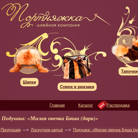
Тапочки
Шапки
Сумки и рюкзаки
Главная
Каталог
Распродажа
Подушка: «Милая овечка Бяша (дарк)»
Продукция
—>
Лоскутное шитьё
—>
Подушка: «Милая овечка Бяша (да