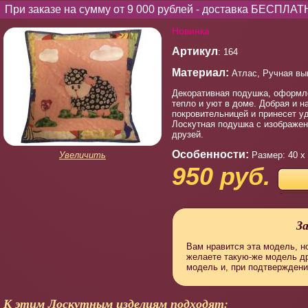
При заказе на сумму от 9 000 рублей - доставка БЕСПЛАТ
Новинка
Артикул
: 164
Материал:
Атлас, Ручная выш
Декоративная подушка, оформле
тепло и уют в доме. Добрая и 
покровительницей и принесет у
Лоскутная подушка с изображен
друзей.
Особенности:
Увеличить
Размер: 40 х
950 руб.
З
Вам нравится эта модель, но
желаете такую-же модель д
модель и, при подтверждени
К этим Лоскутным изделиям подходят: