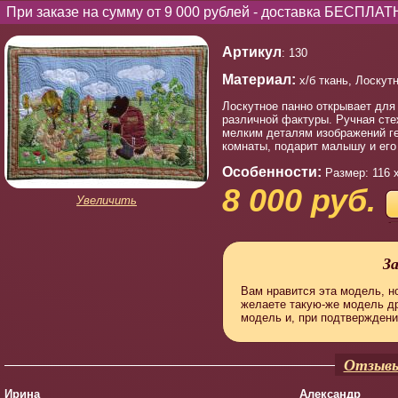
При заказе на сумму от 9 000 рублей - доставка БЕСПЛАТ
Артикул
: 130
Материал:
х/б ткань, Лоскут
Лоскутное панно открывает для 
различной фактуры. Ручная сте
мелким деталям изображений ге
комнаты, подарит малышу и ег
Особенности:
Размер: 116 
8 000 руб.
Увеличить
З
Вам нравится эта модель, но
желаете такую-же модель д
модель и, при подтверждени
Отзывы
Ирина
Александр