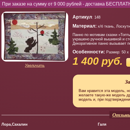
При заказе на сумму от 9 000 рублей - доставка БЕСПЛАТ
Артикул
: 148
Материал:
х/б ткань, Лоскут
Панно по мотивам сказки «Топт
украшено ручной вышивкой и ст
Декоративное панно вызывает п
Особенности:
Размер: 50 х
1 400 руб.
Увеличить
З
Вам нравится эта модель, но
желаете такую-же модель д
модель и, при подтверждени
Отзывы
Лора,Сахалин
Галя