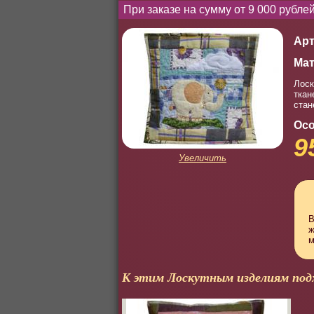
При заказе на сумму от 9 000 рубл
Арт
Мат
Лоск
ткан
стан
Осо
9
Увеличить
В
ж
м
К этим Лоскутным изделиям под