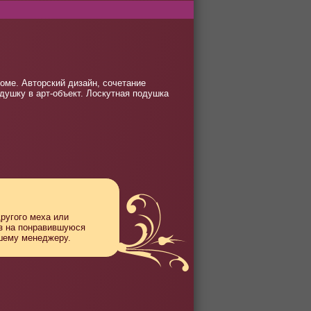
оме. Авторский дизайн, сочетание
душку в арт-объект. Лоскутная подушка
другого меха или
аз на понравившуюся
ашему менеджеру.