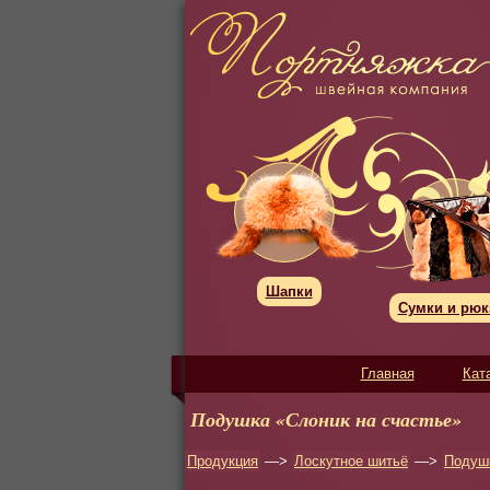
Шапки
Сумки и рюк
Главная
Кат
Подушка «Слоник на счастье»
Продукция
—>
Лоскутное шитьё
—>
Подушк