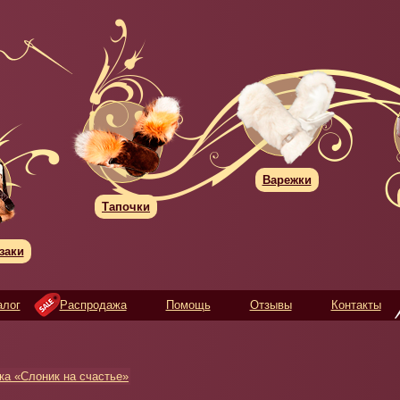
Варежки
Тапочки
заки
алог
Распродажа
Помощь
Отзывы
Контакты
а «Слоник на счастье»