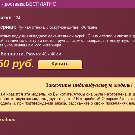
ей - доставка БЕСПЛАТНО.
икул
: 124
ериал:
Ручная стежка, Лоскутное шитье, х/б ткань
утные подушки обладают удивительной аурой. С ними тепло и уютно в д
ей различных фактур и цветов, ручная стежка превращают лоскутную по
ет украшением любого интерьера.
бенности:
Размер: 40 х 40 см
50 руб.
Купить
Закажите индивидуальную модель!
ам нравится эта модель, но Вы хотите, чтобы она была изготовлена из 
елаете такую-же модель другого цвета? Нет проблем! Оформляйте зак
одель и, при подтверждении заказа, расскажите о своих пожеланиях н
ходят: