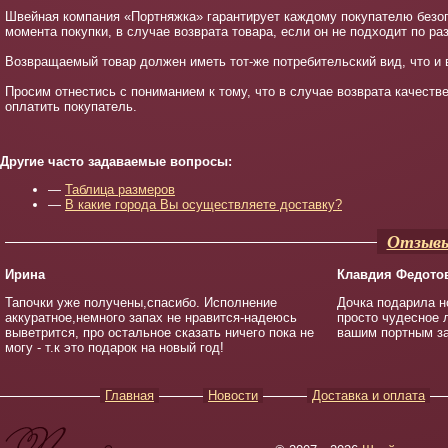
Швейная компания «Портняжка» гарантирует каждому покупателю безого
момента покупки, в случае возврата товара, если он не подходит по ра
Возвращаемый товар должен иметь тот-же потребительский вид, что и 
Просим отнестись с пониманием к тому, что в случае возврата качеств
оплатить покупатель.
Другие часто задаваемые вопросы:
—
Таблица размеров
—
В какие города Вы осуществляете доставку?
Отзывы
Ирина
Клавдия Федото
Тапочки уже получены,спасибо. Исполнение
Дочка подарила но
аккуратное,немного запах не нравится-надеюсь
просто чудесное 
выветрится, про остальное сказать ничего пока не
вашим портным за
могу - т.к это подарок на новый год!
Главная
Новости
Доставка и оплата