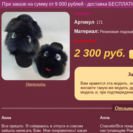
При заказе на сумму от 9 000 рублей - доставка БЕСПЛАТ
Новинка
Артикул
: 171
Материал:
Резиновая подошв
В наличии.
2 300 руб.
З
Вам нравится эта модель, но
Увеличить
желаете такую-же модель д
модель и, при подтверждени
Отзывы
Анна
Алла
Все пришло. Я собираюсь в отпуск и совсем
Спасибо!Все понр
забыла написать Вам. Мне понравились! какая
наступающим Рож