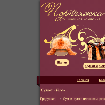
Шапки
Сумки и рюк
Главная
Кат
Сумка «Fire»
Продукция
—>
Сумки, сумки-планшеты, рюк