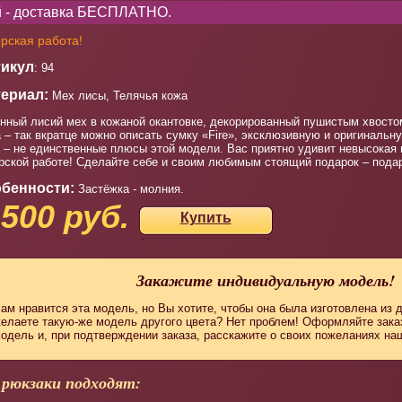
ей - доставка БЕСПЛАТНО.
рская работа!
икул
: 94
ериал:
Мех лисы, Телячья кожа
нный лисий мех в кожаной окантовке, декорированный пушистым хвостом
 – так вкратце можно описать сумку «Fire», эксклюзивную и оригиналь
 – не единственные плюсы этой модели. Вас приятно удивит невысокая ц
рской работе! Сделайте себе и своим любимым стоящий подарок – подар
бенности:
Застёжка - молния.
 500 руб.
Купить
Закажите индивидуальную модель!
ам нравится эта модель, но Вы хотите, чтобы она была изготовлена из 
елаете такую-же модель другого цвета? Нет проблем! Оформляйте зак
одель и, при подтверждении заказа, расскажите о своих пожеланиях н
 рюкзаки подходят: