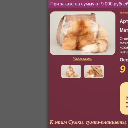
При заказе на сумму от 9 000 рубл
Авто
Арт
Мат
Огне
меха
кожа
авто
Увеличить
Осо
9
В
ж
м
К этим Сумки, сумки-планшеты,