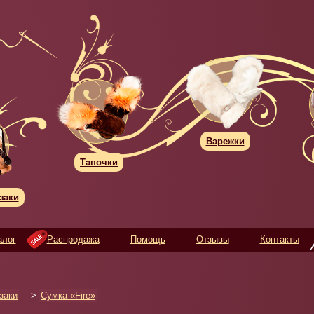
Варежки
Тапочки
заки
алог
Распродажа
Помощь
Отзывы
Контакты
заки
—>
Сумка «Fire»