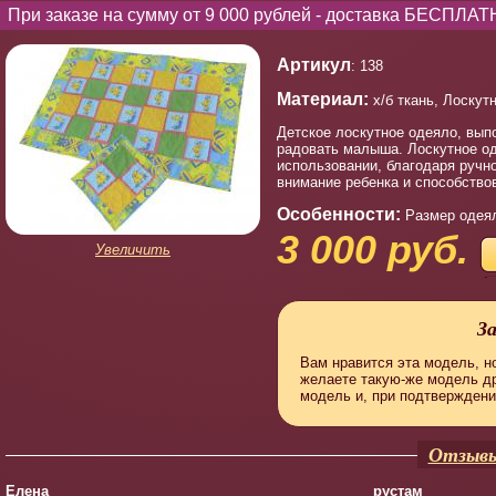
При заказе на сумму от 9 000 рублей - доставка БЕСПЛАТ
Артикул
: 138
Материал:
х/б ткань, Лоскут
Детское лоскутное одеяло, вып
радовать малыша. Лоскутное оде
использовании, благодаря ручн
внимание ребенка и способствов
Особенности:
Размер одеяла
3 000 руб.
Увеличить
З
Вам нравится эта модель, но
желаете такую-же модель д
модель и, при подтверждени
Отзывы
Елена
рустам